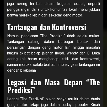
juga sering terlibat dalam kegiatan sosial, seperti
penggalangan dana untuk komunitas lokal, menunjukkan
bahwa mereka lebih dari sekedar geng motor.
Tantangan dan Kontroversi
Namun, perjalanan “The Prediksi” tidak selalu mulus.
Tantangan datang dalam berbagai bentuk, dari
persaingan dengan geng motor lain hingga masalah
hukum akibat balap jalanan ilegal. Wendy dan El Luka
sering kali harus menghadapi kritik dan kontroversi,
namun mereka selalu berhasil menavigasi tantangan ini
dengan bijaksana.
Legasi dan Masa Depan “The
Prediksi”
Legasi “The Prediksi” bukan hanya terukir dalam dunia
geng motor, tetapi juga dalam budaya populer. Kisah