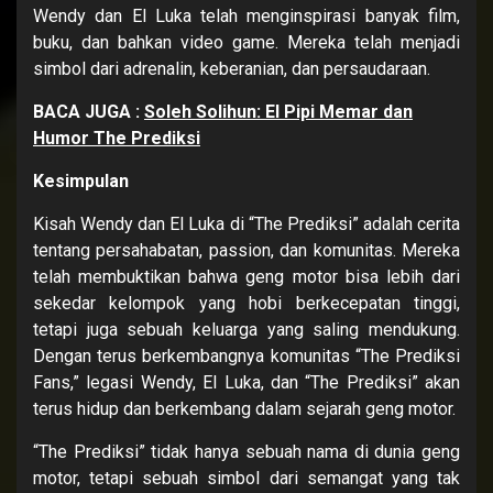
Wendy dan El Luka telah menginspirasi banyak film,
buku, dan bahkan video game. Mereka telah menjadi
simbol dari adrenalin, keberanian, dan persaudaraan.
BACA JUGA :
Soleh Solihun: El Pipi Memar dan
Humor The Prediksi
Kesimpulan
Kisah Wendy dan El Luka di “The Prediksi” adalah cerita
tentang persahabatan, passion, dan komunitas. Mereka
telah membuktikan bahwa geng motor bisa lebih dari
sekedar kelompok yang hobi berkecepatan tinggi,
tetapi juga sebuah keluarga yang saling mendukung.
Dengan terus berkembangnya komunitas “The Prediksi
Fans,” legasi Wendy, El Luka, dan “The Prediksi” akan
terus hidup dan berkembang dalam sejarah geng motor.
“The Prediksi” tidak hanya sebuah nama di dunia geng
motor, tetapi sebuah simbol dari semangat yang tak