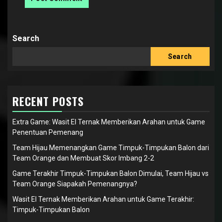
Search
Search
RECENT POSTS
Extra Game: Wasit El Ternak Memberikan Arahan untuk Game
Penentuan Pemenang
Team Hijau Memenangkan Game Timpuk-Timpukan Balon dari
Team Orange dan Membuat Skor Imbang 2-2
Game Terakhir Timpuk-Timpukan Balon Dimulai, Team Hijau vs
Team Orange Siapakah Pemenangnya?
Wasit El Ternak Memberikan Arahan untuk Game Terakhir:
Timpuk-Timpukan Balon