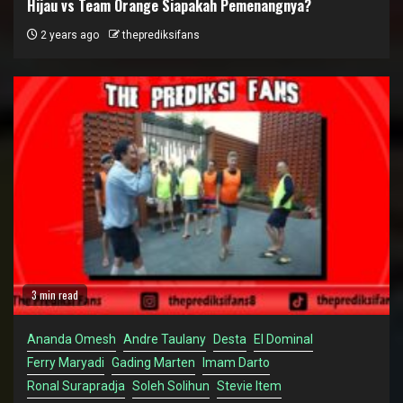
Hijau vs Team Orange Siapakah Pemenangnya?
2 years ago
theprediksifans
3 min read
Ananda Omesh
Andre Taulany
Desta
El Dominal
Ferry Maryadi
Gading Marten
Imam Darto
Ronal Surapradja
Soleh Solihun
Stevie Item