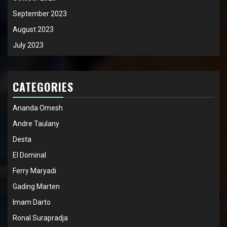
September 2023
August 2023
July 2023
CATEGORIES
Ananda Omesh
Andre Taulany
Desta
El Dominal
Ferry Maryadi
Gading Marten
Imam Darto
Ronal Surapradja