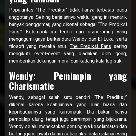
Popularitas “The Prediksi” tidak hanya terbatas pada
anggotanya. Seiring berjalannya waktu, geng ini menarik
banyak penggemar, yang dikenal sebagai “The Prediksi
Fans.” Kelompok ini terdiri dari orang-orang yang
mengagumi gaya berkendara Wendy dan El Luka, serta
filosofi yang mereka anut.
The Prediksi Fans
sering
mengikuti event-event yang diadakan oleh geng,
memberikan dukungan moral dan kadang kala logistik.
Wendy: Pemimpin yang
Charismatic
Wendy, sebagai salah satu pendiri “The Prediksi,”
dikenal karena keahliannya yang luar biasa dan
kepribadiannya yang karismatik. Dia bukan hanya
pembalap ulung tetapi juga pemimpin yang bijaksana.
Wendy selalu menekankan pentingnya keselamatan dan
bertanggung jawab dalam setiap aksi balap jalanan yang