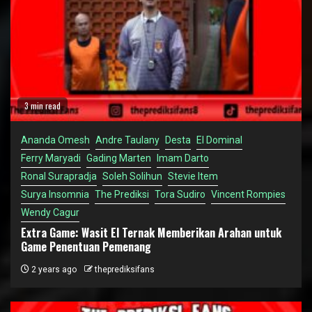
3 min read
Ananda Omesh
Andre Taulany
Desta
El Dominal
Ferry Maryadi
Gading Marten
Imam Darto
Ronal Surapradja
Soleh Solihun
Stevie Item
Surya Insomnia
The Prediksi
Tora Sudiro
Vincent Rompies
Wendy Cagur
Extra Game: Wasit El Ternak Memberikan Arahan untuk
Game Penentuan Pemenang
2 years ago
theprediksifans