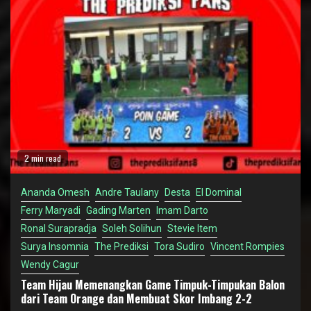
2 min read
Ananda Omesh
Andre Taulany
Desta
El Dominal
Ferry Maryadi
Gading Marten
Imam Darto
Ronal Surapradja
Soleh Solihun
Stevie Item
Surya Insomnia
The Prediksi
Tora Sudiro
Vincent Rompies
Wendy Cagur
Team Hijau Memenangkan Game Timpuk-Timpukan Balon
dari Team Orange dan Membuat Skor Imbang 2-2