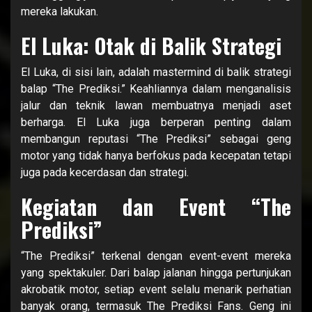
mereka lakukan.
El Luka: Otak di Balik Strategi
El Luka, di sisi lain, adalah mastermind di balik strategi
balap “The Prediksi.” Keahliannya dalam menganalisis
jalur dan teknik lawan membuatnya menjadi aset
berharga. El Luka juga berperan penting dalam
membangun reputasi “The Prediksi” sebagai geng
motor yang tidak hanya berfokus pada kecepatan tetapi
juga pada kecerdasan dan strategi.
Kegiatan dan Event “The
Prediksi”
“The Prediksi” terkenal dengan event-event mereka
yang spektakuler. Dari balap jalanan hingga pertunjukan
akrobatik motor, setiap event selalu menarik perhatian
banyak orang, termasuk The Prediksi Fans. Geng ini