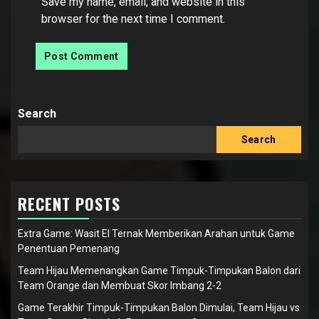
Save my name, email, and website in this
browser for the next time I comment.
Search
Search
RECENT POSTS
Extra Game: Wasit El Ternak Memberikan Arahan untuk Game
Penentuan Pemenang
Team Hijau Memenangkan Game Timpuk-Timpukan Balon dari
Team Orange dan Membuat Skor Imbang 2-2
Game Terakhir Timpuk-Timpukan Balon Dimulai, Team Hijau vs