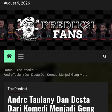
Skip
August 9, 2026
to
content
Primary
Menu
Home
The Prediksi
Andre Taulany Dan Desta Dari Komedi Menjadi Geng Motor
The Prediksi
Andre Taulany Dan Desta
Dari Komedi Menjadi Geng