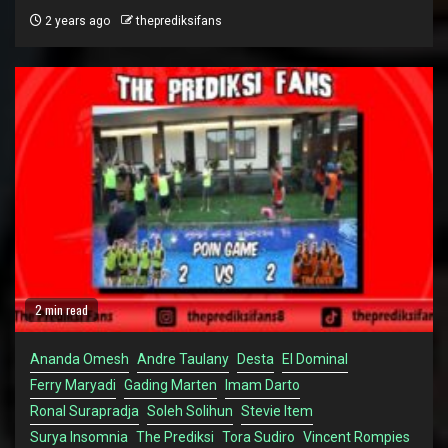
2 years ago
theprediksifans
2 min read
Ananda Omesh
Andre Taulany
Desta
El Dominal
Ferry Maryadi
Gading Marten
Imam Darto
Ronal Surapradja
Soleh Solihun
Stevie Item
Surya Insomnia
The Prediksi
Tora Sudiro
Vincent Rompies