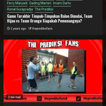
Ferry Maryadi
Gading Marten
Imam Darto
Ronal Surapradja
The Prediksi
Game Terakhir Timpuk-Timpukan Balon Dimulai, Team
Hijau vs Team Orange Siapakah Pemenangnya?
2 years ago
theprediksifans
3 min read