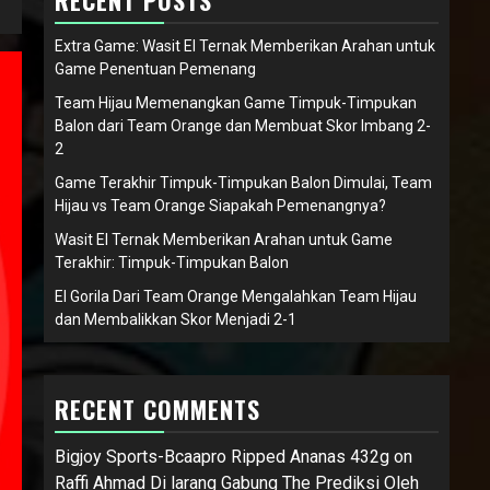
RECENT POSTS
Extra Game: Wasit El Ternak Memberikan Arahan untuk
Game Penentuan Pemenang
Team Hijau Memenangkan Game Timpuk-Timpukan
Balon dari Team Orange dan Membuat Skor Imbang 2-
2
Game Terakhir Timpuk-Timpukan Balon Dimulai, Team
Hijau vs Team Orange Siapakah Pemenangnya?
Wasit El Ternak Memberikan Arahan untuk Game
Terakhir: Timpuk-Timpukan Balon
El Gorila Dari Team Orange Mengalahkan Team Hijau
dan Membalikkan Skor Menjadi 2-1
RECENT COMMENTS
Bigjoy Sports-Bcaapro Ripped Ananas 432g
on
Raffi Ahmad Di larang Gabung The Prediksi Oleh