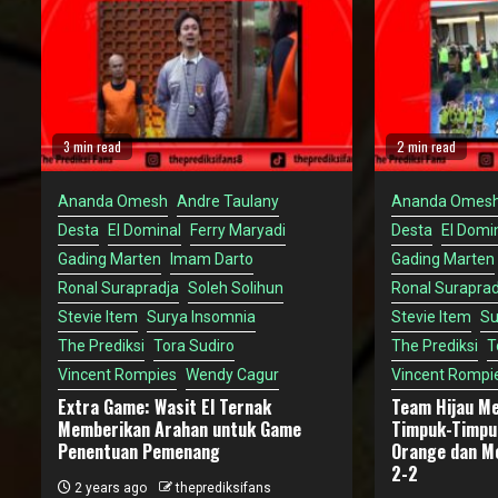
3 min read
2 min read
Ananda Omesh
Andre Taulany
Ananda Omes
Desta
El Dominal
Ferry Maryadi
Desta
El Domi
Gading Marten
Imam Darto
Gading Marten
Ronal Surapradja
Soleh Solihun
Ronal Suraprad
Stevie Item
Surya Insomnia
Stevie Item
Su
The Prediksi
Tora Sudiro
The Prediksi
T
Vincent Rompies
Wendy Cagur
Vincent Rompi
Extra Game: Wasit El Ternak
Team Hijau M
Memberikan Arahan untuk Game
Timpuk-Timpu
Penentuan Pemenang
Orange dan M
2-2
2 years ago
theprediksifans