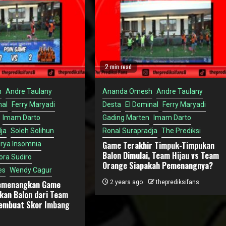
2 min read
h
Andre Taulany
Ananda Omesh
Andre Taulany
nal
Ferry Maryadi
Desta
El Dominal
Ferry Maryadi
Imam Darto
Gading Marten
Imam Darto
ja
Soleh Solihun
Ronal Surapradja
The Prediksi
Game Terakhir Timpuk-Timpukan
rya Insomnia
Balon Dimulai, Team Hijau vs Team
ora Sudiro
Orange Siapakah Pemenangnya?
es
Wendy Cagur
emenangkan Game
2 years ago
theprediksifans
kan Balon dari Team
embuat Skor Imbang