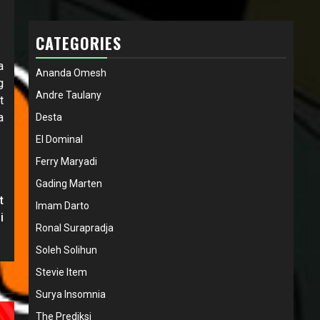
CATEGORIES
a
Ananda Omesh
g
Andre Taulany
t
a
Desta
El Dominal
Ferry Maryadi
Gading Marten
t
Imam Darto
i
Ronal Surapradja
Soleh Solihun
Stevie Item
Surya Insomnia
The Prediksi