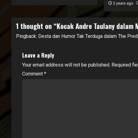
2 years ago
1 thought on “
Kocak Andre Taulany dalam 
Pingback:
Desta dan Humor Tak Terduga dalam The Pred
Leave a Reply
Your email address will not be published.
Required fi
Comment
*