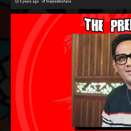
3 years ago
theprediksifans