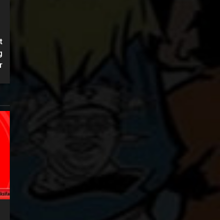
t
g
r