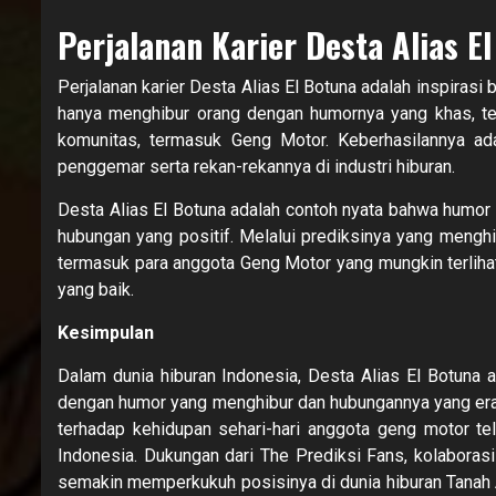
Perjalanan Karier Desta Alias E
Perjalanan karier Desta Alias El Botuna adalah inspirasi
hanya menghibur orang dengan humornya yang khas, te
komunitas, termasuk Geng Motor. Keberhasilannya adal
penggemar serta rekan-rekannya di industri hiburan.
Desta Alias El Botuna adalah contoh nyata bahwa humor 
hubungan yang positif. Melalui prediksinya yang mengh
termasuk para anggota Geng Motor yang mungkin terlihat 
yang baik.
Kesimpulan
Dalam dunia hiburan Indonesia, Desta Alias El Botuna a
dengan humor yang menghibur dan hubungannya yang erat
terhadap kehidupan sehari-hari anggota geng motor te
Indonesia. Dukungan dari The Prediksi Fans, kolaboras
semakin memperkukuh posisinya di dunia hiburan Tanah A