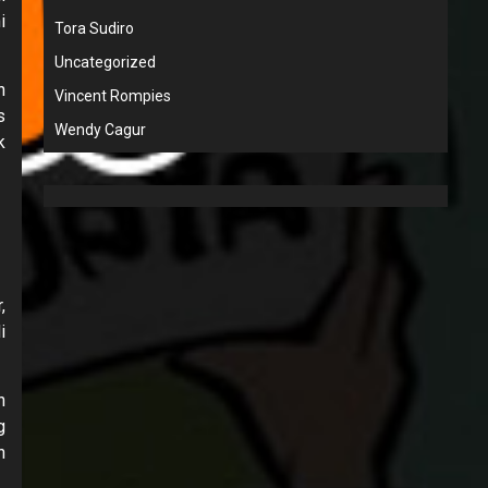
i
Tora Sudiro
Uncategorized
n
Vincent Rompies
s
Wendy Cagur
k
,
i
n
g
h