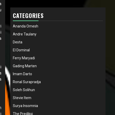
a
u
CATEGORIES
i
Ananda Omesh
i
Andre Taulany
a
Desta
El Dominal
Ferry Maryadi
Gading Marten
i
a
Imam Darto
a
Ronal Surapradja
Soleh Solihun
Stevie Item
Surya Insomnia
n
i
The Prediksi