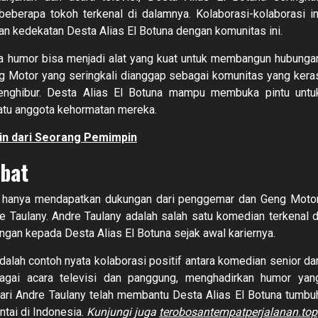
berapa tokoh terkenal di dalamnya. Kolaborasi-kolaborasi in
an kedekatan Desta Alias El Botuna dengan komunitas ini.
wa humor bisa menjadi alat yang kuat untuk membangun hubunga
g Motor yang seringkali dianggap sebagai komunitas yang kera
menghibur. Desta Alias El Botuna mampu membuka pintu untu
satu anggota kehormatan mereka.
Lain dari Seorang Pemimpin
abat
dak hanya mendapatkan dukungan dari penggemar dan Geng Motor
 Taulany. Andre Taulany adalah salah satu komedian terkenal d
an kepada Desta Alias El Botuna sejak awal kariernya.
alah contoh nyata kolaborasi positif antara komedian senior da
bagai acara televisi dan panggung, menghadirkan humor yan
ri Andre Taulany telah membantu Desta Alias El Botuna tumbu
tai di Indonesia.
Kunjungi juga
terobosantempatperjalanan.top