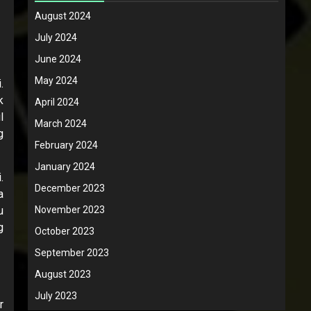
August 2024
July 2024
June 2024
May 2024
.
k
April 2024
l
March 2024
g
February 2024
January 2024
.
December 2023
a
November 2023
u
g
October 2023
September 2023
August 2023
July 2023
r