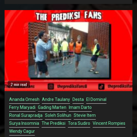
2 min read
Ananda Omesh
Andre Taulany
Desta
El Dominal
Ferry Maryadi
Gading Marten
Imam Darto
Ronal Surapradja
Soleh Solihun
Stevie Item
Surya Insomnia
The Prediksi
Tora Sudiro
Vincent Rompies
Wendy Cagur