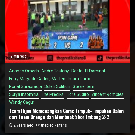
2 min read
Ananda Omesh
Andre Taulany
Desta
El Dominal
Ferry Maryadi
Gading Marten
Imam Darto
Ronal Surapradja
Soleh Solihun
Stevie Item
Surya Insomnia
The Prediksi
Tora Sudiro
Vincent Rompies
Wendy Cagur
Team Hijau Memenangkan Game Timpuk-Timpukan Balon
dari Team Orange dan Membuat Skor Imbang 2-2
2 years ago
theprediksifans