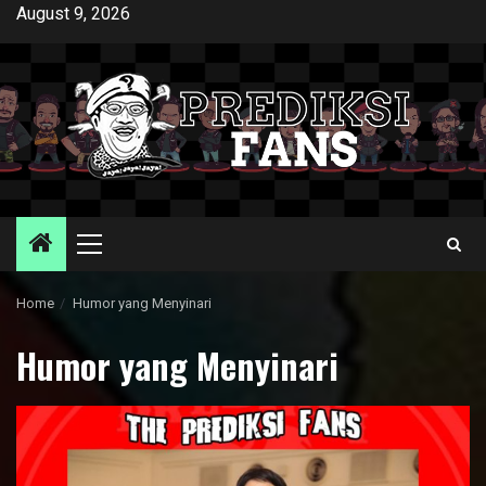
Skip
August 9, 2026
to
content
Primary
Menu
Home
Humor yang Menyinari
Humor yang Menyinari