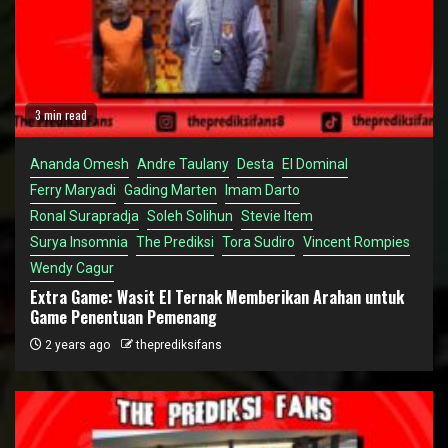
3 min read
Ananda Omesh
Andre Taulany
Desta
El Dominal
Ferry Maryadi
Gading Marten
Imam Darto
Ronal Surapradja
Soleh Solihun
Stevie Item
Surya Insomnia
The Prediksi
Tora Sudiro
Vincent Rompies
Wendy Cagur
Extra Game: Wasit El Ternak Memberikan Arahan untuk
Game Penentuan Pemenang
2 years ago
theprediksifans