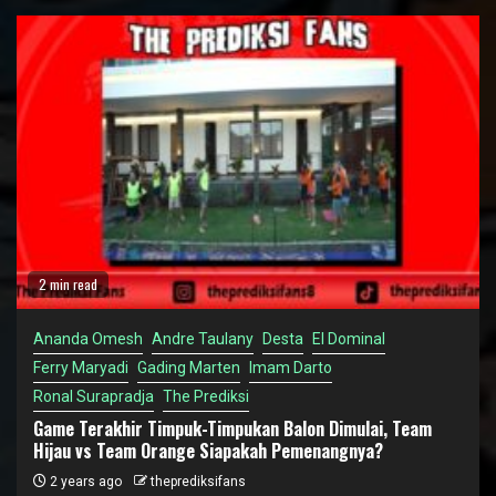
2 min read
Ananda Omesh
Andre Taulany
Desta
El Dominal
Ferry Maryadi
Gading Marten
Imam Darto
Ronal Surapradja
The Prediksi
Game Terakhir Timpuk-Timpukan Balon Dimulai, Team
Hijau vs Team Orange Siapakah Pemenangnya?
2 years ago
theprediksifans