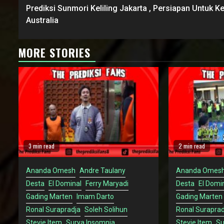
Reading
Prediksi Sunmori Keliling Jakarta , Persiapan Untuk K
Australia
MORE STORIES
3 min read
2 min read
Ananda Omesh
Andre Taulany
Ananda Omes
Desta
El Dominal
Ferry Maryadi
Desta
El Domi
Gading Marten
Imam Darto
Gading Marten
Ronal Surapradja
Soleh Solihun
Ronal Suraprad
Stevie Item
Surya Insomnia
Stevie Item
Su