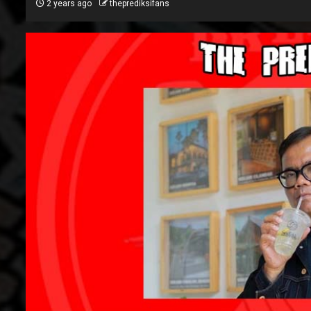
2 years ago
theprediksifans