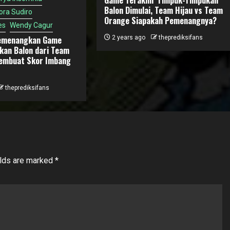
Game Terakhir Timpuk-Timpukan
Balon Dimulai, Team Hijau vs Team
ora Sudiro
Orange Siapakah Pemenangnya?
es
Wendy Cagur
emenangkan Game
2 years ago
theprediksifans
kan Balon dari Team
embuat Skor Imbang
theprediksifans
elds are marked
*