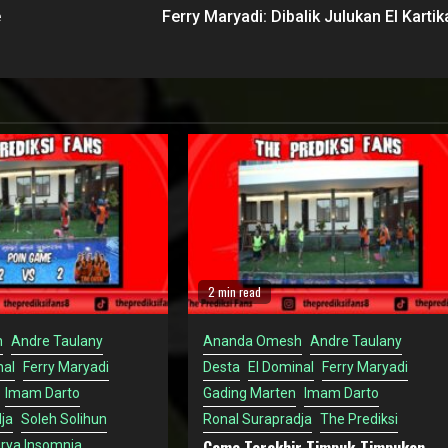
e
Ferry Maryadi: Dibalik Julukan El Kartik
2 min read
h
Andre Taulany
Ananda Omesh
Andre Taulany
nal
Ferry Maryadi
Desta
El Dominal
Ferry Maryadi
Imam Darto
Gading Marten
Imam Darto
ja
Soleh Solihun
Ronal Surapradja
The Prediksi
rya Insomnia