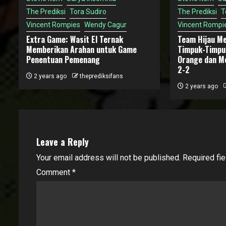
The Prediksi
Tora Sudiro
The Prediksi
T
Vincent Rompies
Wendy Cagur
Vincent Rompi
Extra Game: Wasit El Ternak
Team Hijau M
Memberikan Arahan untuk Game
Timpuk-Timpu
Penentuan Pemenang
Orange dan M
2-2
2 years ago
theprediksifans
2 years ago
Leave a Reply
Your email address will not be published.
Required fi
Comment
*