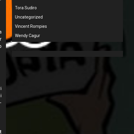
Tora Sudiro
Uncategorized
Vincent Rompies
a
Wendy Cagur
r
p
i
i
-
t