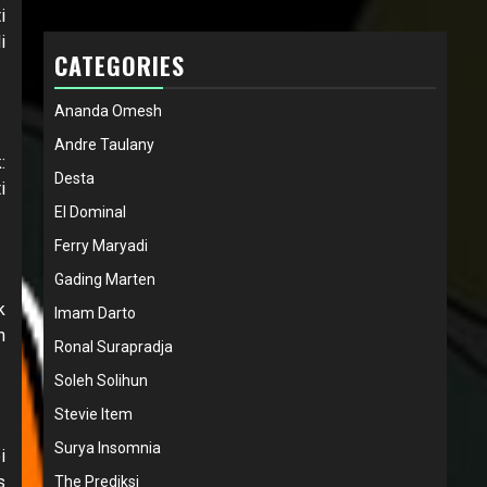
i
i
CATEGORIES
Ananda Omesh
Andre Taulany
:
Desta
i
El Dominal
Ferry Maryadi
Gading Marten
k
Imam Darto
h
Ronal Surapradja
Soleh Solihun
Stevie Item
Surya Insomnia
i
s
The Prediksi