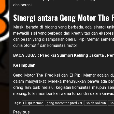
dan berani.
Sinergi antara Geng Motor The 
Meski berada di bidang yang berbeda, ada sinergi uni
mewakili sisi yang berbeda dari kreativitas dan ekspresi
dan pesan yang disampaikan oleh El Pipi Memar, sementar
dunia otomotif dan komunitas motor.
BACA JUGA :
Prediksi Sunmori Keliling Jakarta , Pe
Kesimpulan
Geng Motor The Prediksi dan El Pipi Memar adalah du
dalam masyarakat. Mereka menunjukkan bahwa ada ban
orang lain, baik melalui kegiatan komunitas maupun se
masing, telah memberikan warna tersendiri dalam kanvas
El Pipi Memar
geng motor the prediksi
Soleh Solihun
So
Tags:
Continue
Previous