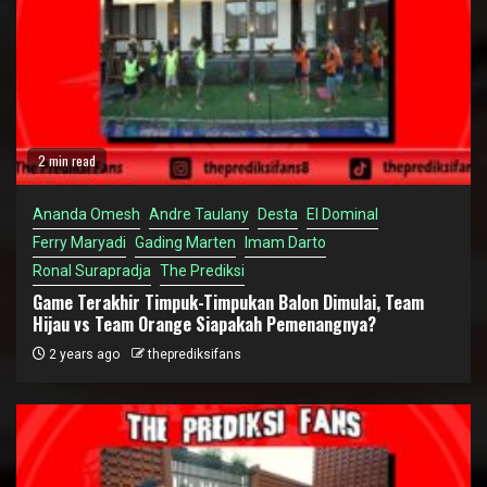
2 min read
Ananda Omesh
Andre Taulany
Desta
El Dominal
Ferry Maryadi
Gading Marten
Imam Darto
Ronal Surapradja
The Prediksi
Game Terakhir Timpuk-Timpukan Balon Dimulai, Team
Hijau vs Team Orange Siapakah Pemenangnya?
2 years ago
theprediksifans