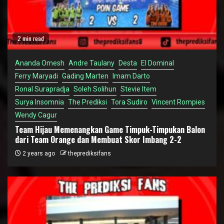
2 min read
Ananda Omesh
Andre Taulany
Desta
El Dominal
Ferry Maryadi
Gading Marten
Imam Darto
Ronal Surapradja
Soleh Solihun
Stevie Item
Surya Insomnia
The Prediksi
Tora Sudiro
Vincent Rompies
Wendy Cagur
Team Hijau Memenangkan Game Timpuk-Timpukan Balon
dari Team Orange dan Membuat Skor Imbang 2-2
2 years ago
theprediksifans