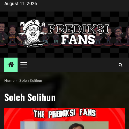
Skip
August 11, 2026
to
content
Primary
Menu
Home
Soleh Solihun
Soleh Solihun