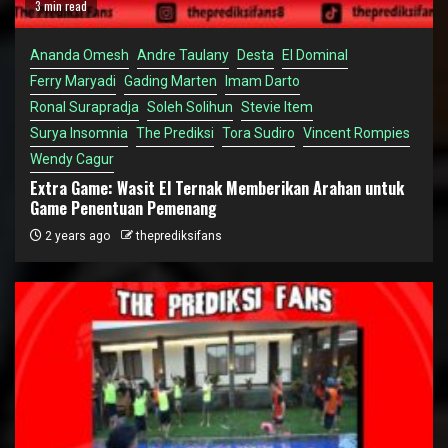
3 min read
Ananda Omesh
Andre Taulany
Desta
El Dominal
Ferry Maryadi
Gading Marten
Imam Darto
Ronal Surapradja
Soleh Solihun
Stevie Item
Surya Insomnia
The Prediksi
Tora Sudiro
Vincent Rompies
Wendy Cagur
Extra Game: Wasit El Ternak Memberikan Arahan untuk
Game Penentuan Pemenang
2 years ago
theprediksifans