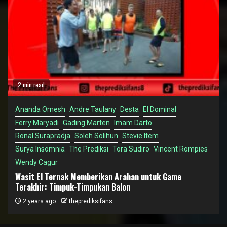
2 min read
Ananda Omesh
Andre Taulany
Desta
El Dominal
Ferry Maryadi
Gading Marten
Imam Darto
Ronal Surapradja
Soleh Solihun
Stevie Item
Surya Insomnia
The Prediksi
Tora Sudiro
Vincent Rompies
Wendy Cagur
Wasit El Ternak Memberikan Arahan untuk Game
Terakhir: Timpuk-Timpukan Balon
2 years ago
theprediksifans