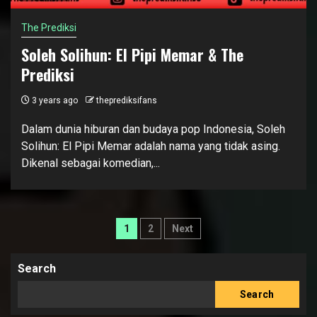
The Prediksi
Soleh Solihun: El Pipi Memar & The
Prediksi
3 years ago
theprediksifans
Dalam dunia hiburan dan budaya pop Indonesia, Soleh
Solihun: El Pipi Memar adalah nama yang tidak asing.
Dikenal sebagai komedian,...
Posts
1
2
Next
pagination
Search
Search