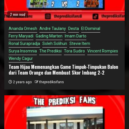
2 min read
Ananda Omesh
Andre Taulany
Desta
El Dominal
Ferry Maryadi
Gading Marten
Imam Darto
Ronal Surapradja
Soleh Solihun
Stevie Item
Surya Insomnia
The Prediksi
Tora Sudiro
Vincent Rompies
Wendy Cagur
Team Hijau Memenangkan Game Timpuk-Timpukan Balon
dari Team Orange dan Membuat Skor Imbang 2-2
2 years ago
theprediksifans