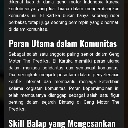
dikenal luas di dunia geng motor Indonesia karena
kontribusinya yang luar biasa dalam mengembangkan
komunitas ini. El Kartika bukan hanya seorang rider
berbakat, tetapi juga seorang pemimpin yang dihormati
di dalam komunitas.
Peran Utama dalam Komunitas
Sebagai salah satu anggota paling senior dalam Geng
Motor The Prediksi, El Kartika memiliki peran utama
dalam menjaga solidaritas dan semangat komunitas.
Dia seringkali menjadi perantara dalam penyelesaian
konflik internal dan membantu menjaga ketertiban
selama kegiatan komunitas. Peran kepemimpinan ini
telah membuatnya dianggap sebagai salah satu figur
penting dalam sejarah Bintang di Geng Motor The
Prediksi.
Skill Balap yang Mengesankan