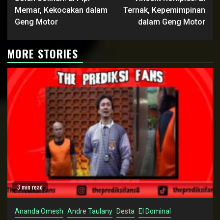
Reading
Memar, Kekocakan dalam
Ternak, Kepemimpinan
Geng Motor
dalam Geng Motor
MORE STORIES
3 min read
Ananda Omesh
Andre Taulany
Desta
El Dominal