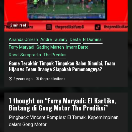
2 min read
Ananda Omesh
Andre Taulany
Desta
El Dominal
Ferry Maryadi
Gading Marten
Imam Darto
Ronal Surapradja
The Prediksi
Game Terakhir Timpuk-Timpukan Balon Dimulai, Team
Hijau vs Team Orange Siapakah Pemenangnya?
2 years ago
theprediksifans
1 thought on “
Ferry Maryadi: El Kartika,
Bintang di Geng Motor The Prediksi
”
Pingback:
Vincent Rompies: El Ternak, Kepemimpinan
dalam Geng Motor