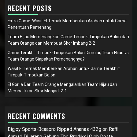
RECENT POSTS
Extra Game: Wasit El Ternak Memberikan Arahan untuk Game
Penentuan Pemenang
Team Hijau Memenangkan Game Timpuk-Timpukan Balon dari
Team Orange dan Membuat Skor Imbang 2-2
Game Terakhir Timpuk-Timpukan Balon Dimulai, Team Hijau vs
Team Orange Siapakah Pemenangnya?
Wasit El Ternak Memberikan Arahan untuk Game Terakhir:
Timpuk-Timpukan Balon
El Gorila Dari Team Orange Mengalahkan Team Hijau dan
Membalikkan Skor Menjadi 2-1
RECENT COMMENTS
Bigjoy Sports-Bcaapro Ripped Ananas 432g
on
Raffi
Ahmad Di larang Gabung The Prediksi Oleh Desta