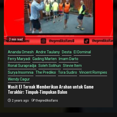
3 min read
Ananda Omesh
Andre Taulany
Desta
El Dominal
Ferry Maryadi
Gading Marten
Imam Darto
Ronal Surapradja
Soleh Solihun
Stevie Item
Surya Insomnia
The Prediksi
Tora Sudiro
Vincent Rompies
Wendy Cagur
Wasit El Ternak Memberikan Arahan untuk Game
Terakhir: Timpuk-Timpukan Balon
2 years ago
theprediksifans