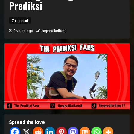
Prediksi
2 min read
3 years ago
theprediksifans
Spread the love