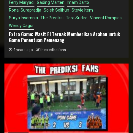
Ferry Maryadi
Gading Marten
Imam Darto
Ronal Surapradja
Soleh Solihun
Stevie Item
Surya Insomnia
The Prediksi
Tora Sudiro
Vincent Rompies
Wendy Cagur
Extra Game: Wasit El Ternak Memberikan Arahan untuk
Game Penentuan Pemenang
2 years ago
theprediksifans