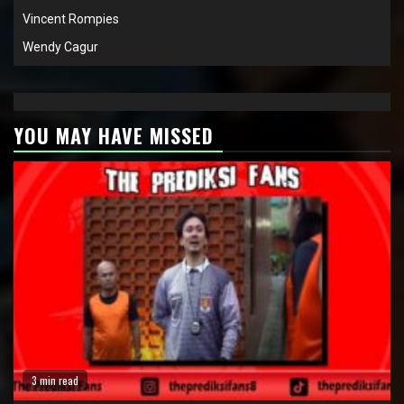
Vincent Rompies
Wendy Cagur
YOU MAY HAVE MISSED
3 min read