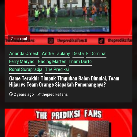
2 min read
Ananda Omesh
Andre Taulany
Desta
El Dominal
Ferry Maryadi
Gading Marten
Imam Darto
Ronal Surapradja
The Prediksi
Game Terakhir Timpuk-Timpukan Balon Dimulai, Team
Hijau vs Team Orange Siapakah Pemenangnya?
2 years ago
theprediksifans