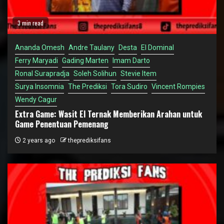
3 min read
Ananda Omesh
Andre Taulany
Desta
El Dominal
Ferry Maryadi
Gading Marten
Imam Darto
Ronal Surapradja
Soleh Solihun
Stevie Item
Surya Insomnia
The Prediksi
Tora Sudiro
Vincent Rompies
Wendy Cagur
Extra Game: Wasit El Ternak Memberikan Arahan untuk
Game Penentuan Pemenang
2 years ago
theprediksifans