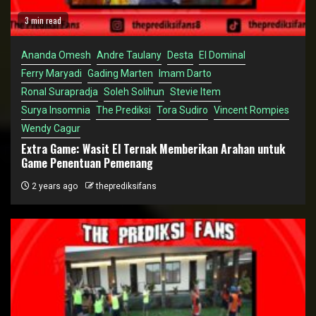
3 min read
Ananda Omesh
Andre Taulany
Desta
El Dominal
Ferry Maryadi
Gading Marten
Imam Darto
Ronal Surapradja
Soleh Solihun
Stevie Item
Surya Insomnia
The Prediksi
Tora Sudiro
Vincent Rompies
Wendy Cagur
Extra Game: Wasit El Ternak Memberikan Arahan untuk
Game Penentuan Pemenang
2 years ago
theprediksifans