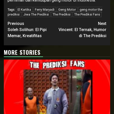
perfilman dan kehidupan geng motor di Indonesia.
El Kartika
Ferry Maryadi
Geng Motor
geng motor the
Tags:
prediksi
Jiwa The Prediksi
The Prediksi
The Prediksi Fans
Continue
Previous
Next
Reading
Soleh Solihun: El Pipi
Vincent: El Ternak, Humor
Memar, Kreatifitas
di The Prediksi
MORE STORIES