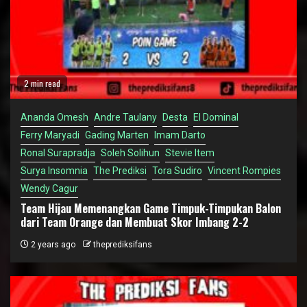
2 min read
Ananda Omesh
Andre Taulany
Desta
El Dominal
Ferry Maryadi
Gading Marten
Imam Darto
Ronal Surapradja
Soleh Solihun
Stevie Item
Surya Insomnia
The Prediksi
Tora Sudiro
Vincent Rompies
Wendy Cagur
Team Hijau Memenangkan Game Timpuk-Timpukan Balon
dari Team Orange dan Membuat Skor Imbang 2-2
2 years ago
theprediksifans