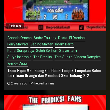
2 min read
Ananda Omesh
Andre Taulany
Desta
El Dominal
Ferry Maryadi
Gading Marten
Imam Darto
Ronal Surapradja
Soleh Solihun
Stevie Item
Surya Insomnia
The Prediksi
Tora Sudiro
Vincent Rompies
Wendy Cagur
Team Hijau Memenangkan Game Timpuk-Timpukan Balon
dari Team Orange dan Membuat Skor Imbang 2-2
2 years ago
theprediksifans