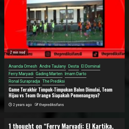
2 min read
Ananda Omesh
Andre Taulany
Desta
El Dominal
Ferry Maryadi
Gading Marten
Imam Darto
Ronal Surapradja
The Prediksi
Game Terakhir Timpuk-Timpukan Balon Dimulai, Team
Hijau vs Team Orange Siapakah Pemenangnya?
2 years ago
theprediksifans
1 thought on “
Ferry Maryadi: El Kartika,