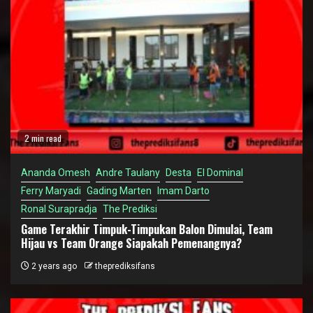
2 min read
Ananda Omesh
Andre Taulany
Desta
El Dominal
Ferry Maryadi
Gading Marten
Imam Darto
Ronal Surapradja
The Prediksi
Game Terakhir Timpuk-Timpukan Balon Dimulai, Team
Hijau vs Team Orange Siapakah Pemenangnya?
2 years ago
theprediksifans