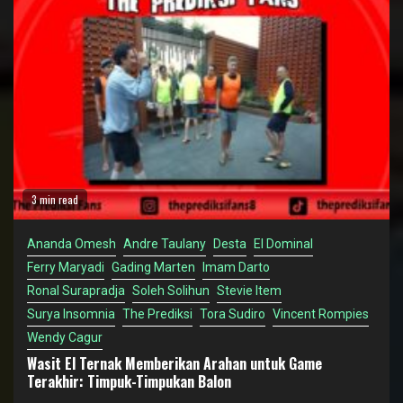
3 min read
Ananda Omesh
Andre Taulany
Desta
El Dominal
Ferry Maryadi
Gading Marten
Imam Darto
Ronal Surapradja
Soleh Solihun
Stevie Item
Surya Insomnia
The Prediksi
Tora Sudiro
Vincent Rompies
Wendy Cagur
Wasit El Ternak Memberikan Arahan untuk Game
Terakhir: Timpuk-Timpukan Balon