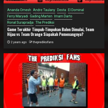
Ananda Omesh
Andre Taulany
Desta
El Dominal
Ferry Maryadi
Gading Marten
Imam Darto
Ronal Surapradja
The Prediksi
Game Terakhir Timpuk-Timpukan Balon Dimulai, Team
Hijau vs Team Orange Siapakah Pemenangnya?
2 years ago
theprediksifans