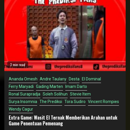
3 min read
Ananda Omesh
Andre Taulany
Desta
El Dominal
Ferry Maryadi
Gading Marten
Imam Darto
Ronal Surapradja
Soleh Solihun
Stevie Item
Surya Insomnia
The Prediksi
Tora Sudiro
Vincent Rompies
Wendy Cagur
Extra Game: Wasit El Ternak Memberikan Arahan untuk
Game Penentuan Pemenang