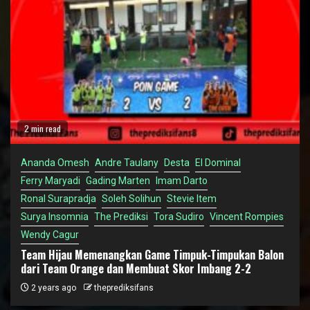
2 min read
Ananda Omesh
Andre Taulany
Desta
El Dominal
Ferry Maryadi
Gading Marten
Imam Darto
Ronal Surapradja
Soleh Solihun
Stevie Item
Surya Insomnia
The Prediksi
Tora Sudiro
Vincent Rompies
Wendy Cagur
Team Hijau Memenangkan Game Timpuk-Timpukan Balon
dari Team Orange dan Membuat Skor Imbang 2-2
2 years ago
theprediksifans