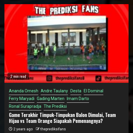
2 min read
Ananda Omesh
Andre Taulany
Desta
El Dominal
Ferry Maryadi
Gading Marten
Imam Darto
Ronal Surapradja
The Prediksi
Game Terakhir Timpuk-Timpukan Balon Dimulai, Team
Hijau vs Team Orange Siapakah Pemenangnya?
2 years ago
theprediksifans