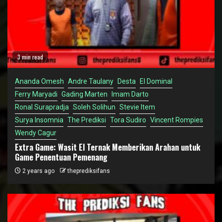
3 min read
Ananda Omesh
Andre Taulany
Desta
El Dominal
Ferry Maryadi
Gading Marten
Imam Darto
Ronal Surapradja
Soleh Solihun
Stevie Item
Surya Insomnia
The Prediksi
Tora Sudiro
Vincent Rompies
Wendy Cagur
Extra Game: Wasit El Ternak Memberikan Arahan untuk
Game Penentuan Pemenang
2 years ago
theprediksifans