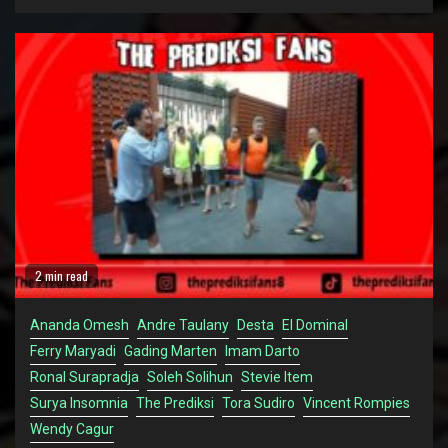
2 min read
Ananda Omesh
Andre Taulany
Desta
El Dominal
Ferry Maryadi
Gading Marten
Imam Darto
Ronal Surapradja
Soleh Solihun
Stevie Item
Surya Insomnia
The Prediksi
Tora Sudiro
Vincent Rompies
Wendy Cagur