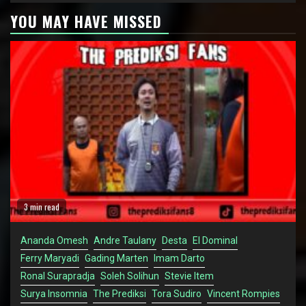
YOU MAY HAVE MISSED
3 min read
Ananda Omesh
Andre Taulany
Desta
El Dominal
Ferry Maryadi
Gading Marten
Imam Darto
Ronal Surapradja
Soleh Solihun
Stevie Item
Surya Insomnia
The Prediksi
Tora Sudiro
Vincent Rompies