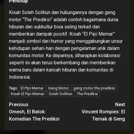
Penutup
Kisah Soleh Solihun dan hubungannya dengan geng
motor “The Prediksi” adalah contoh bagaimana dunia
hiburan dan subkultur bisa saling terkait dan
memberikan dampak positif. Kisah “El Pipi Memar”
menjadi simbol dari humor yang menggabungkan unsur
kehidupan sehari-hari dengan pengalaman unik dalam
komunitas motor. Ke depannya, diharapkan kolaborasi
seperti ini akan terus berkembang dan memberikan
warna baru dalam kancah hiburan dan komunitas di
Indonesia.
El Pipi Memar
Geng Motor
geng motor the prediksi
Tags:
Kisah El Pipi Memar
Soleh Solihun
The Prediksi
Continue
Previous
Next
Reading
Omesh, El Batok:
Vincent Rompies: El
Komedian The Prediksi
Ternak di Geng