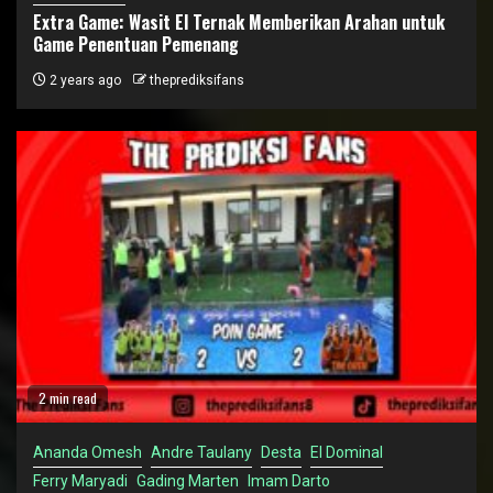
Extra Game: Wasit El Ternak Memberikan Arahan untuk
Game Penentuan Pemenang
2 years ago
theprediksifans
2 min read
Ananda Omesh
Andre Taulany
Desta
El Dominal
Ferry Maryadi
Gading Marten
Imam Darto