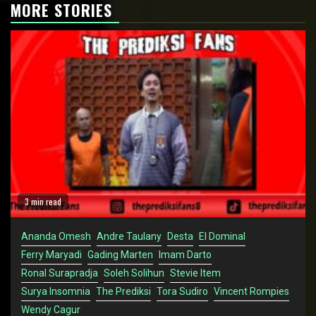
MORE STORIES
3 min read
Ananda Omesh
Andre Taulany
Desta
El Dominal
Ferry Maryadi
Gading Marten
Imam Darto
Ronal Surapradja
Soleh Solihun
Stevie Item
Surya Insomnia
The Prediksi
Tora Sudiro
Vincent Rompies
Wendy Cagur