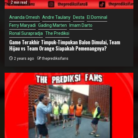
2 min read
Ananda Omesh
Andre Taulany
Desta
El Dominal
Ferry Maryadi
Gading Marten
Imam Darto
Ronal Surapradja
The Prediksi
Game Terakhir Timpuk-Timpukan Balon Dimulai, Team
Hijau vs Team Orange Siapakah Pemenangnya?
2 years ago
theprediksifans