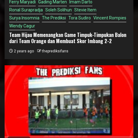
Ferry Maryadi
Gading Marten
Imam Darto
Ronal Surapradja
Soleh Solihun
Stevie Item
Surya Insomnia
The Prediksi
Tora Sudiro
Vincent Rompies
Wendy Cagur
Team Hijau Memenangkan Game Timpuk-Timpukan Balon
dari Team Orange dan Membuat Skor Imbang 2-2
2 years ago
theprediksifans