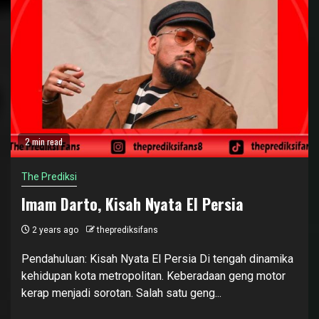
2 min read
The Prediksi
Imam Darto, Kisah Nyata El Persia
2 years ago
theprediksifans
Pendahuluan: Kisah Nyata El Persia Di tengah dinamika
kehidupan kota metropolitan. Keberadaan geng motor
kerap menjadi sorotan. Salah satu geng...