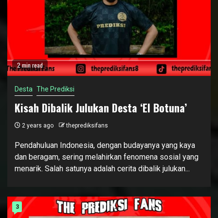
2 min read
Desta
The Prediksi
Kisah Dibalik Julukan Desta ‘El Botuna’
2 years ago
theprediksifans
Pendahuluan Indonesia, dengan budayanya yang kaya
dan beragam, sering melahirkan fenomena sosial yang
menarik. Salah satunya adalah cerita dibalik julukan...
3