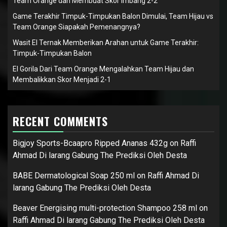
Team Orange dan Membuat Skor Imbang 2-2
Game Terakhir Timpuk-Timpukan Balon Dimulai, Team Hijau vs
Team Orange Siapakah Pemenangnya?
Wasit El Ternak Memberikan Arahan untuk Game Terakhir:
Timpuk-Timpukan Balon
El Gorila Dari Team Orange Mengalahkan Team Hijau dan
Membalikkan Skor Menjadi 2-1
RECENT COMMENTS
Bigjoy Sports-Bcaapro Ripped Ananas 432g
on
Raffi
Ahmad Di larang Gabung The Prediksi Oleh Desta
BABE Dermatological Soap 250 ml
on
Raffi Ahmad Di
larang Gabung The Prediksi Oleh Desta
Beaver Energising multi-protection Shampoo 258 ml
on
Raffi Ahmad Di larang Gabung The Prediksi Oleh Desta