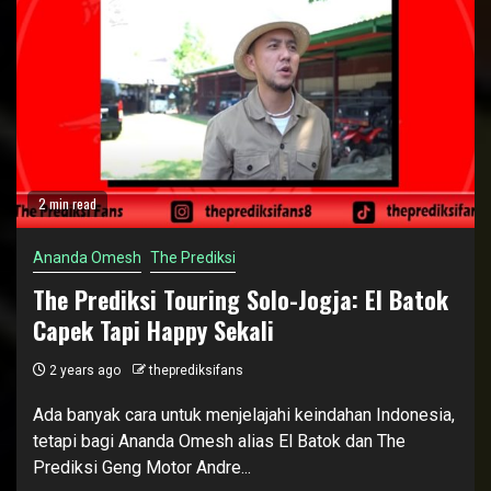
2 min read
Ananda Omesh
The Prediksi
The Prediksi Touring Solo-Jogja: El Batok
Capek Tapi Happy Sekali
2 years ago
theprediksifans
Ada banyak cara untuk menjelajahi keindahan Indonesia,
tetapi bagi Ananda Omesh alias El Batok dan The
Prediksi Geng Motor Andre...