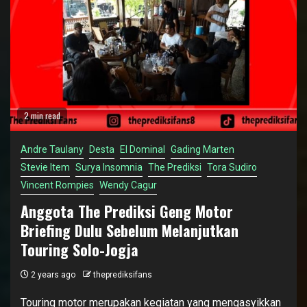
2 min read
Andre Taulany
Desta
El Dominal
Gading Marten
Stevie Item
Surya Insomnia
The Prediksi
Tora Sudiro
Vincent Rompies
Wendy Cagur
Anggota The Prediksi Geng Motor
Briefing Dulu Sebelum Melanjutkan
Touring Solo-Jogja
2 years ago
theprediksifans
Touring motor merupakan kegiatan yang mengasyikkan