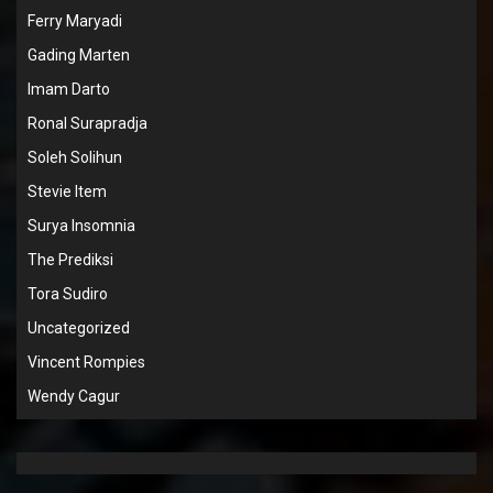
Ferry Maryadi
Gading Marten
Imam Darto
Ronal Surapradja
Soleh Solihun
Stevie Item
Surya Insomnia
The Prediksi
Tora Sudiro
Uncategorized
Vincent Rompies
Wendy Cagur