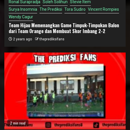
Ronal Surapradja
Soleh Solihun
Stevie Item
Surya Insomnia
The Prediksi
Tora Sudiro
Vincent Rompies
Wendy Cagur
Team Hijau Memenangkan Game Timpuk-Timpukan Balon
dari Team Orange dan Membuat Skor Imbang 2-2
2 years ago
theprediksifans
2 min read