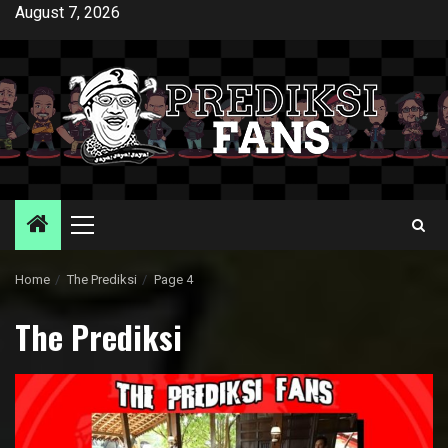
Skip
August 7, 2026
to
content
Primary
Menu
Home
The Prediksi
Page 4
The Prediksi