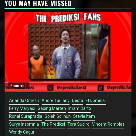
YOU MAY HAVE MISSED
3 min read
Ananda Omesh
Andre Taulany
Desta
El Dominal
Ferry Maryadi
Gading Marten
Imam Darto
Ronal Surapradja
Soleh Solihun
Stevie Item
Surya Insomnia
The Prediksi
Tora Sudiro
Vincent Rompies
Wendy Cagur