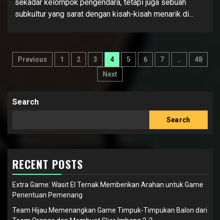
sekadar kelompok pengendara, tetapi juga sebuah
subkultur yang sarat dengan kisah-kisah menarik di...
Posts
Previous
1
2
3
4
5
6
7
…
48
pagination
Next
Search
Search
RECENT POSTS
Extra Game: Wasit El Ternak Memberikan Arahan untuk Game
Penentuan Pemenang
Team Hijau Memenangkan Game Timpuk-Timpukan Balon dari